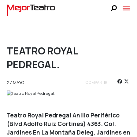
CARTELERA
BLOG
FAQS
TEATRO ROYAL
LUCKY STAGE
BUSCA TUS BOLETOS
PEDREGAL.
NOSOTROS
 UNA OBRA
SELECCIONA UNA OBRA
PRENSA
27 MAYO
COMPARTIR
UNA FECHA
SELECCIONA UNA FECHA
TEATRO LIBANÉS
CONTACTO
Teatro Royal Pedregal Anillo Periférico
VENTA A GRUPOS
(Blvd Adolfo Ruiz Cortines) 4363. Col.
Jardines En La Montaña Deleg, Jardines en
BUSCA TUS BOLETOS