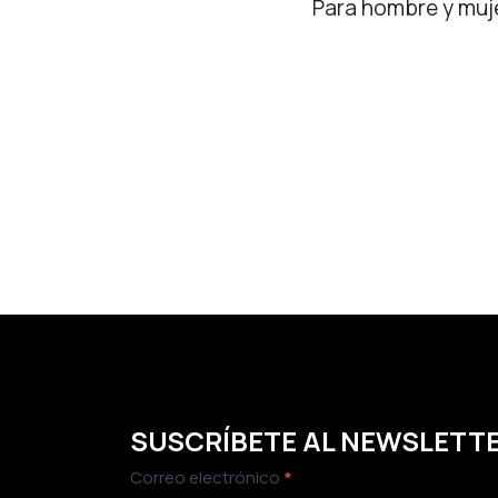
Para hombre y muje
SUSCRÍBETE AL NEWSLETT
Newsletter
Correo electrónico
*