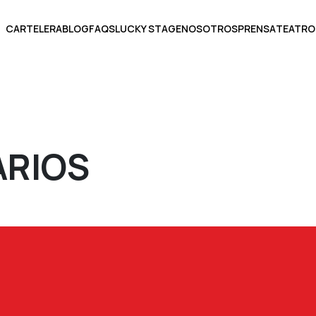
CARTELERA
BLOG
FAQS
LUCKY STAGE
NOSOTROS
PRENSA
TEATRO
ARIOS
BOLETOS