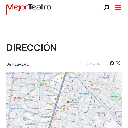
CARTELERA
BLOG
FAQS
DIRECCIÓN
LUCKY STAGE
BUSCA TUS BOLETOS
NOSOTROS
09 FEBRERO
COMPARTIR
 UNA OBRA
SELECCIONA UNA OBRA
PRENSA
UNA FECHA
SELECCIONA UNA FECHA
TEATRO LIBANÉS
CONTACTO
VENTA A GRUPOS
BUSCA TUS BOLETOS