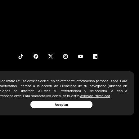
jor Teatro utiliza cookies con el fin de ofrecerte información personalizada. Para
Contacto
sactivarlas, ingresa a la opción de Privacidad de tu navegador (ubicada en
ciones de Internet, Ajustes o Preferencias) y selecciona la casilla
Ofna:
5255 52071498
rrespondiente. Para más detalles, consulta nuestro
Aviso de Privacidad
.
Aceptar
5255 2338 1792