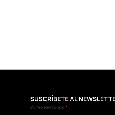
SUSCRÍBETE AL NEWSLETT
Newsletter
Correo electrónico
*