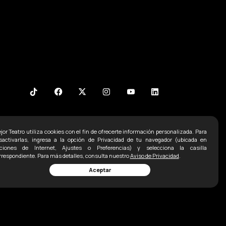
jor Teatro utiliza cookies con el fin de ofrecerte información personalizada. Para
Contacto
sactivarlas, ingresa a la opción de Privacidad de tu navegador (ubicada en
ciones de Internet, Ajustes o Preferencias) y selecciona la casilla
Ofna:
5255 52071498
rrespondiente. Para más detalles, consulta nuestro
Aviso de Privacidad
.
Aceptar
5255 2338 1792