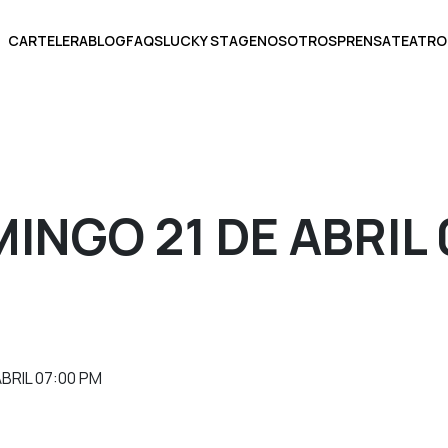
CARTELERA
BLOG
FAQS
LUCKY STAGE
NOSOTROS
PRENSA
TEATRO
BOLETOS
INGO 21 DE ABRIL 
ECCIONA UNA FECHA