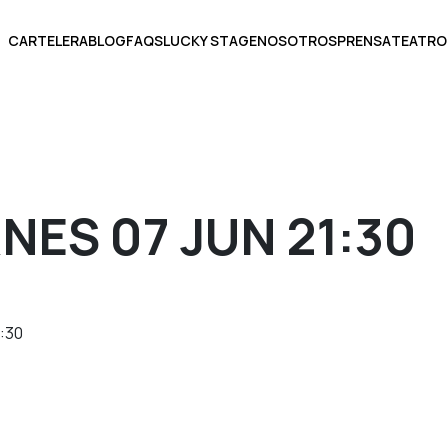
CARTELERA
BLOG
FAQS
LUCKY STAGE
NOSOTROS
PRENSA
TEATRO
BOLETOS
RNES 07 JUN 21:30
ECCIONA UNA FECHA