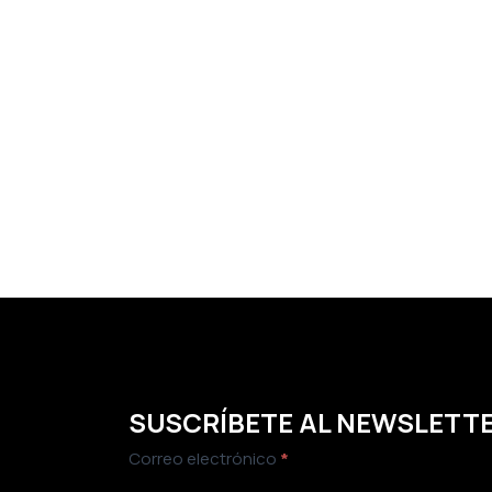
SUSCRÍBETE AL NEWSLETT
Newsletter
Correo electrónico
*