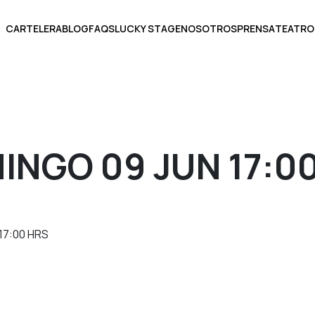
CARTELERA
BLOG
FAQS
LUCKY STAGE
NOSOTROS
PRENSA
TEATRO
BOLETOS
INGO 09 JUN 17:0
ECCIONA UNA FECHA