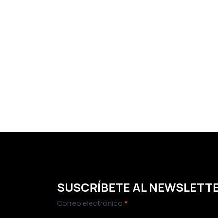
SUSCRÍBETE AL NEWSLETT
Newsletter
Correo electrónico
*