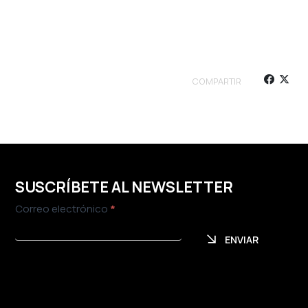
COMPARTIR
SUSCRÍBETE AL NEWSLETTER
Newsletter
Correo electrónico
*
ENVIAR
ENVIAR