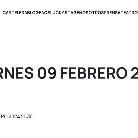
CARTELERA
BLOG
FAQS
LUCKY STAGE
NOSOTROS
PRENSA
TEATRO
BOLETOS
RNES 09 FEBRERO 
ECCIONA UNA FECHA