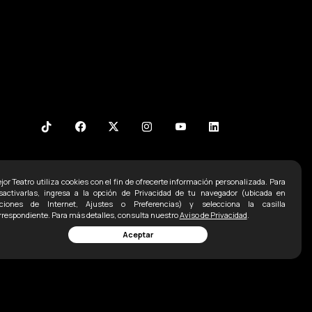
jor Teatro utiliza cookies con el fin de ofrecerte información personalizada. Para
Contacto
sactivarlas, ingresa a la opción de Privacidad de tu navegador (ubicada en
ciones de Internet, Ajustes o Preferencias) y selecciona la casilla
Ofna:
5255 52071498
rrespondiente. Para más detalles, consulta nuestro
Aviso de Privacidad
.
Aceptar
5255 2338 1792