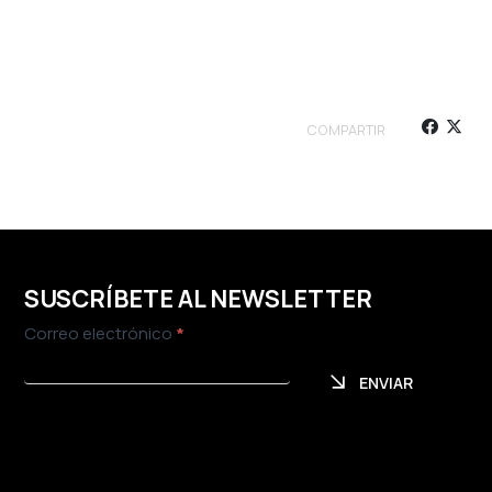
COMPARTIR
SUSCRÍBETE AL NEWSLETTER
Newsletter
Correo electrónico
*
ENVIAR
ENVIAR