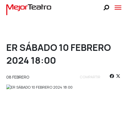
CARTELERA
BLOG
FAQS
BUSCA TUS BOLETOS
ER SÁBADO 10 FEBRERO
LUCKY STAGE
2024 18:00
 UNA OBRA
SELECCIONA UNA OBRA
NOSOTROS
UNA FECHA
SELECCIONA UNA FECHA
PRENSA
08 FEBRERO
COMPARTIR
TEATRO LIBANÉS
CONTACTO
VENTA A GRUPOS
BUSCA TUS BOLETOS