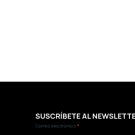
SUSCRÍBETE AL NEWSLETT
Newsletter
Correo electrónico
*