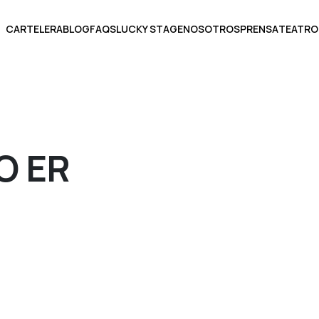
CARTELERA
BLOG
FAQS
LUCKY STAGE
NOSOTROS
PRENSA
TEATRO
BOLETOS
O ER
ECCIONA UNA FECHA