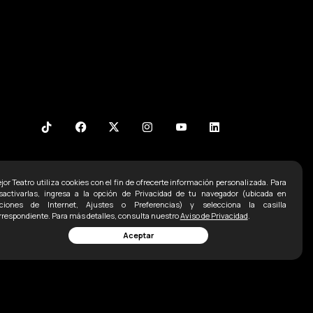
jor Teatro utiliza cookies con el fin de ofrecerte información personalizada. Para
Contacto
sactivarlas, ingresa a la opción de Privacidad de tu navegador (ubicada en
ciones de Internet, Ajustes o Preferencias) y selecciona la casilla
Ofna:
5255 52071498
rrespondiente. Para más detalles, consulta nuestro
Aviso de Privacidad
.
Aceptar
5255 2338 1792