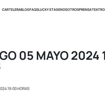
CARTELERA
BLOG
FAQS
LUCKY STAGE
NOSOTROS
PRENSA
TEATRO
BOLETOS
GO 05 MAYO 2024 
S
ECCIONA UNA FECHA