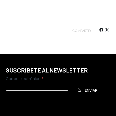
COMPARTIR
SUSCRÍBETE AL NEWSLETTER
Newsletter
Correo electrónico
*
ENVIAR
ENVIAR