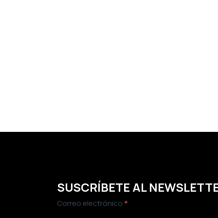
SUSCRÍBETE AL NEWSLETT
Newsletter
Correo electrónico
*