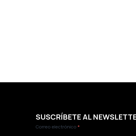
SUSCRÍBETE AL NEWSLETT
Newsletter
Correo electrónico
*