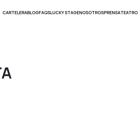
CARTELERA
BLOG
FAQS
LUCKY STAGE
NOSOTROS
PRENSA
TEATRO
BOLETOS
TA
ECCIONA UNA FECHA