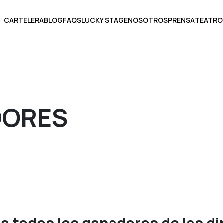
CARTELERA
BLOG
FAQS
LUCKY STAGE
NOSOTROS
PRENSA
TEATRO
DORES
BOLETOS
ECCIONA UNA FECHA
 a todos los ganadores de las d