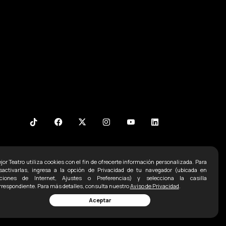
jor Teatro utiliza cookies con el fin de ofrecerte información personalizada. Para
Contacto
sactivarlas, ingresa a la opción de Privacidad de tu navegador (ubicada en
ciones de Internet, Ajustes o Preferencias) y selecciona la casilla
Ofna:
5255 52071498
rrespondiente. Para más detalles, consulta nuestro
Aviso de Privacidad
.
Aceptar
5255 2338 1792