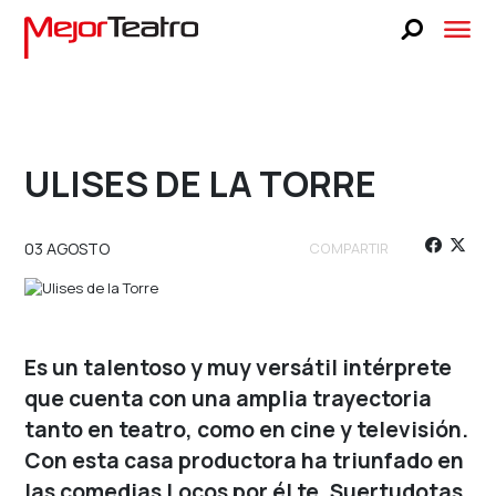
CARTELERA
BLOG
FAQS
ULISES DE LA TORRE
LUCKY STAGE
NOSOTROS
03 AGOSTO
COMPARTIR
BUSCA TUS BOLETOS
PRENSA
TEATRO LIBANÉS
 UNA OBRA
SELECCIONA UNA OBRA
Es un talentoso y muy versátil intérprete
CONTACTO
que cuenta con una amplia trayectoria
UNA FECHA
SELECCIONA UNA FECHA
tanto en teatro, como en cine y televisión.
VENTA A GRUPOS
Con esta casa productora ha triunfado en
BUSCA TUS BOLETOS
las comedias Locos por él te, Suertudotas