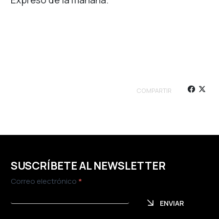
Expreso de la mañana.
COMPARTIR
SUSCRÍBETE AL NEWSLETTER
Newsletter
Correo electrónico
*
ENVIAR
ENVIAR