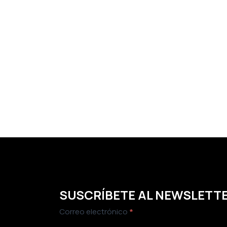
SUSCRÍBETE AL NEWSLETT
Newsletter
Correo electrónico
*