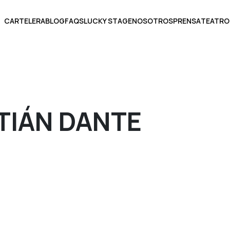
CARTELERA
BLOG
FAQS
LUCKY STAGE
NOSOTROS
PRENSA
TEATRO
BOLETOS
TIÁN DANTE
ECCIONA UNA FECHA