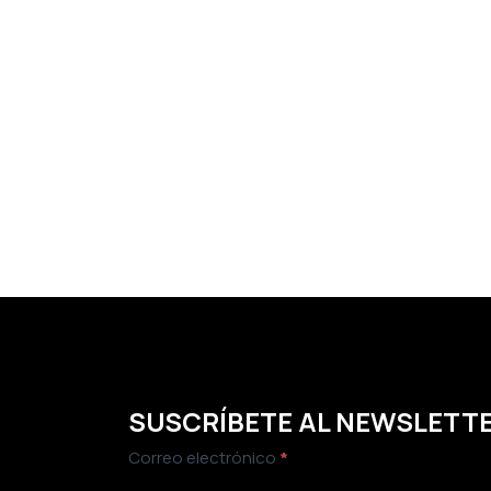
SUSCRÍBETE AL NEWSLETT
Newsletter
Correo electrónico
*