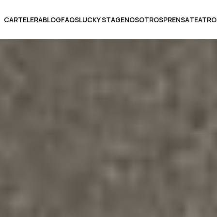
CARTELERA
BLOG
FAQS
LUCKY STAGE
NOSOTROS
PRENSA
TEATRO