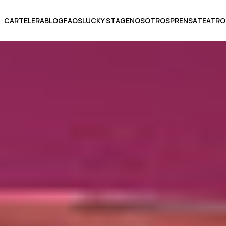
CARTELERA
BLOG
FAQS
LUCKY STAGE
NOSOTROS
PRENSA
TEATRO