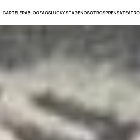
CARTELERA
BLOG
FAQS
LUCKY STAGE
NOSOTROS
PRENSA
TEATRO