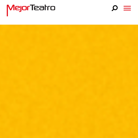
CARTELERA
BLOG
FAQS
LUCKY STAGE
NOSOTROS
PRENSA
TEATRO LIBANÉS
CONTACTO
VENTA A GRUPOS
BUSCA TUS BOLETOS