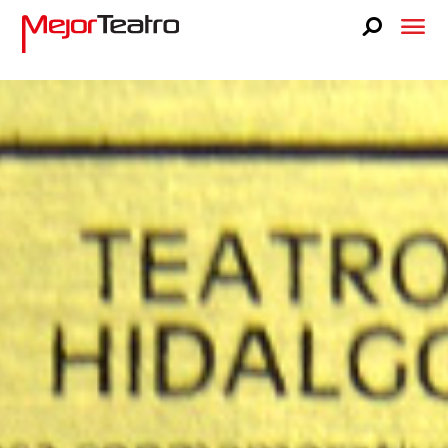
CARTELERA
BLOG
FAQS
LUCKY STAGE
NOSOTROS
PRENSA
TEATRO LIBANÉS
CONTACTO
VENTA A GRUPOS
BUSCA TUS BOLETOS
BUSCA TUS BOLETOS