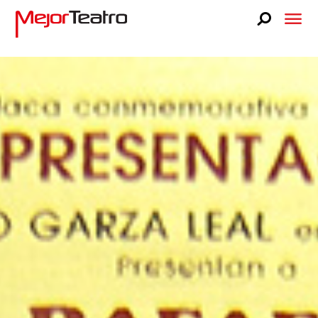
CARTELERA
BLOG
FAQS
LUCKY STAGE
NOSOTROS
PRENSA
TEATRO LIBANÉS
CONTACTO
VENTA A GRUPOS
BUSCA TUS BOLETOS
BUSCA TUS BOLETOS