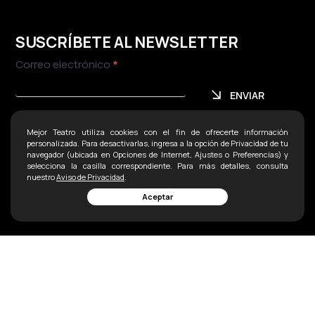
SUSCRÍBETE AL NEWSLETTER
Newsletter
Correo electrónico
*
ENVIAR
ENVIAR
Mejor Teatro utiliza cookies con el fin de ofrecerte información
personalizada. Para desactivarlas, ingresa a la opción de Privacidad de tu
navegador (ubicada en Opciones de Internet, Ajustes o Preferencias) y
selecciona la casilla correspondiente. Para más detalles, consulta
nuestro
Aviso de Privacidad
.
Aceptar
CARTELERA
Contacto
VENTA A GRUPOS
Ofna:
5255 52071498
AVISO DE PRIVACIDAD
5255 2338 1792