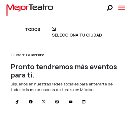
CARTELERA
BLOG
TODOS
CIONA TU CIUDAD
TODOS
SELECCIONA TU CIUDAD
FAQS
BUSCA TUS BOLETOS
LUCKY STAGE
Ciudad:
Guerrero
 UNA OBRA
SELECCIONA UNA OBRA
Pronto tendremos más eventos
NOSOTROS
para ti.
PRENSA
UNA FECHA
SELECCIONA UNA FECHA
Síguenos en nuestras redes sociales para enterarte de
todo de la mejor escena de teatro en México.
TEATRO LIBANÉS
CONTACTO
VENTA A GRUPOS
BUSCA TUS BOLETOS