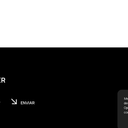
ER
Me
ENVIAR
de
Op
co