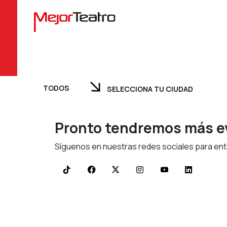
CIONA TU CIUDAD
TODOS
SELECCIONA TU CIUDAD
TODOS
BUSCA TUS 
Pronto tendremos más ev
Síguenos en nuestras redes sociales para ent
NA UNA OBRA
SELECCIONA UNA FECHA
SELECCIONA UNA OBRA
SEL