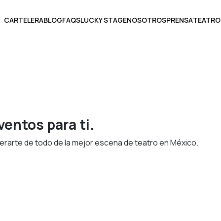
CARTELERA
BLOG
FAQS
LUCKY STAGE
NOSOTROS
PRENSA
TEATRO
BOLETOS
entos para ti.
erarte de todo de la mejor escena de teatro en México.
ECCIONA UNA FECHA